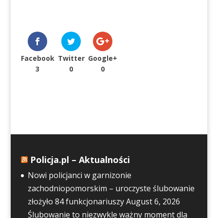
Facebook
Twitter
Google+
3
0
0
Policja.pl – Aktualności
Nowi policjanci w garnizonie
zachodniopomorskim – uroczyste ślubowanie
złożyło 84 funkcjonariuszy
August 6, 2026
Ślubowanie to niezwykle ważny moment dla