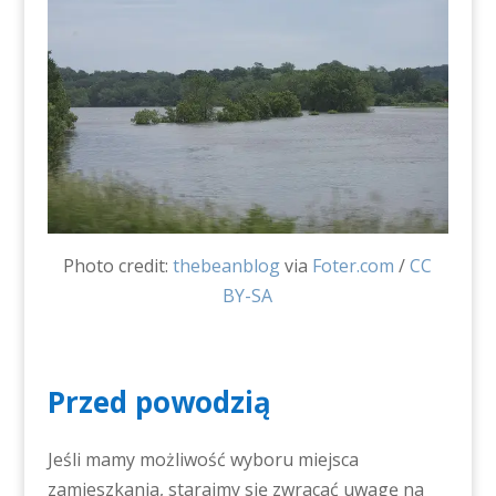
Photo credit:
thebeanblog
via
Foter.com
/
CC
BY-SA
Przed powodzią
Jeśli mamy możliwość wyboru miejsca
zamieszkania, starajmy się zwracać uwagę na