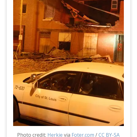
Photo credit:
Herkie
via
Foter.com
/
CC BY-SA