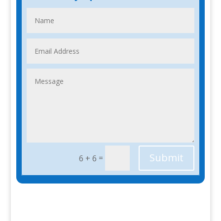
Submit
=
6 + 6