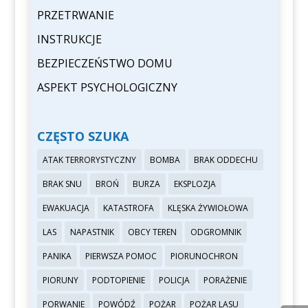
PRZETRWANIE
INSTRUKCJE
BEZPIECZEŃSTWO DOMU
ASPEKT PSYCHOLOGICZNY
CZĘSTO SZUKA
ATAK TERRORYSTYCZNY
BOMBA
BRAK ODDECHU
BRAK SNU
BROŃ
BURZA
EKSPLOZJA
EWAKUACJA
KATASTROFA
KLĘSKA ŻYWIOŁOWA
LAS
NAPASTNIK
OBCY TEREN
ODGROMNIK
PANIKA
PIERWSZA POMOC
PIORUNOCHRON
PIORUNY
PODTOPIENIE
POLICJA
PORAŻENIE
PORWANIE
POWÓDŹ
POŻAR
POŻAR LASU