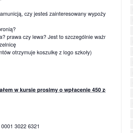
 i amunicją, czy jesteś zainteresowany wypożyczeniem
bronią?
ęka? prawa czy lewa? Jest to szczególnie ważne w przyp
zelnicę
ntów otrzymuje koszulkę z logo szkoły)
ałem w kursie prosimy o wpłacenie 450 zł na konto
0 0001 3022 6321