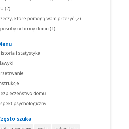
RU
(2)
zeczy, które pomogą wam przeżyć
(2)
posoby ochrony domu
(1)
Menu
istoria i statystyka
Nawyki
entrum
rzetrwanie
j.
ętności
nstrukcje
ezpieczeństwo domu
spekt psychologiczny
Często szuka
atak terrorystyczny
bomba
brak oddechu