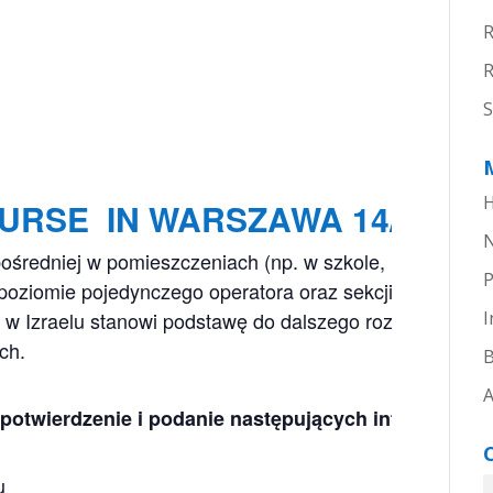
R
S
H
URSE IN WARSZAWA 14/3/21
średniej w pomieszczeniach (np. w szkole, kościele, c
P
oziomie pojedynczego operatora oraz sekcji szturmowe
 w Izraelu stanowi podstawę do dalszego rozwoju umiej
I
ch.
B
A
potwierdzenie i podanie następujących informacji:
u