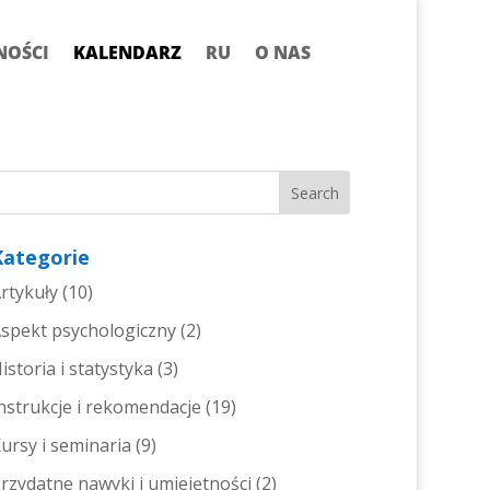
NOŚCI
KALENDARZ
RU
O NAS
Kategorie
rtykuły
(10)
spekt psychologiczny
(2)
istoria i statystyka
(3)
nstrukcje i rekomendacje
(19)
ursy i seminaria
(9)
rzydatne nawyki i umiejętności
(2)