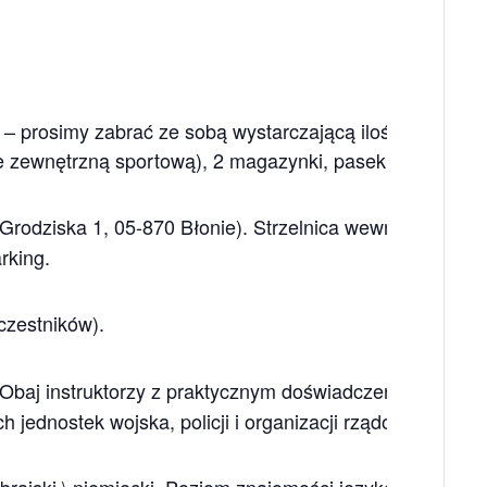
 – prosimy zabrać ze sobą wystarczającą ilość nabojów
nie zewnętrzną sportową), 2 magazynki, pasek
 (Grodziska 1, 05-870 Błonie). Strzelnica wewnętrzna, do
rking.
czestników).
. Obaj instruktorzy z praktycznym doświadczeniem
h jednostek wojska, policji i organizacji rządowych Izrae
\ hebrajski \ niemiecki. Poziom znajomości języków wystarc