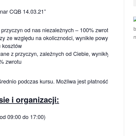
minar CQB 14.03.21”
 przyczyn od nas niezależnych – 100% zwrotu
zy ze względu na okoliczności, wynikłe powyżej 14 dni 
u kosztów
ane z przyczyn, zależnych od Ciebie, wynikłych mniej ni
0% zwrotu
ednio podczas kursu. Możliwa jest płatność gotówką / k
ie i organizacji
:
 od 09:00 do 17:00)