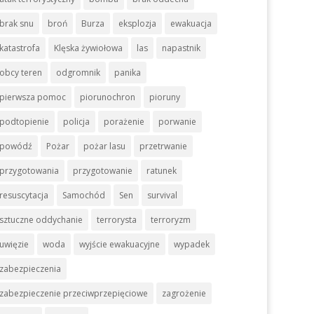
brak snu
broń
Burza
eksplozja
ewakuacja
katastrofa
Klęska żywiołowa
las
napastnik
obcy teren
odgromnik
panika
adku
pierwsza pomoc
piorunochron
pioruny
podtopienie
policja
porażenie
porwanie
powódź
Pożar
pożar lasu
przetrwanie
przygotowania
przygotowanie
ratunek
resuscytacja
Samochód
Sen
survival
:
sztuczne oddychanie
terrorysta
terroryzm
uwięzie
woda
wyjście ewakuacyjne
wypadek
zabezpieczenia
zabezpieczenie przeciwprzepięciowe
zagrożenie