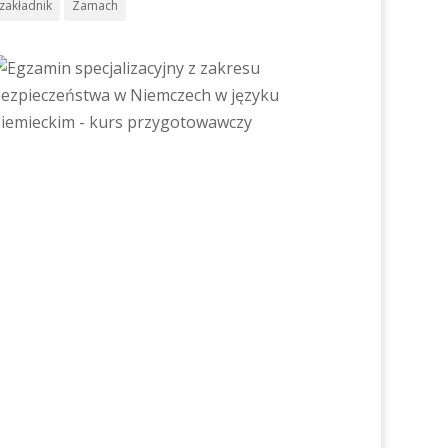
zakładnik
Zamach
przed
ż 14
artą.