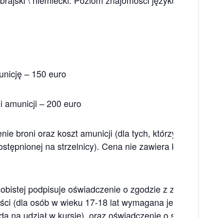
unicję – 150 euro
i amunicji – 200 euro
e broni oraz koszt amunicji (dla tych, którzy nie posia
dostępnionej na strzelnicy). Cena nie zawiera kosztów doj
sobistej podpisuje oświadczenie o zgodzie z zasadami
ości (dla osób w wieku 17-18 lat wymagana jest obecnoś
da na udział w kursie), oraz oświadczenie o stanie