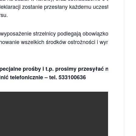
eklaracji zostanie przesłany każdemu uczestnikowi dro
rsu.
 wyposażenie strzelnicy podlegają obowiązkowej steryliza
achowanie wszelkich środków ostrożności i wymagań
pecjalne prośby i t.p. prosimy przesyłać na adres e-
ić telefonicznie – tel. 533100636