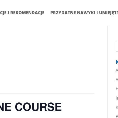
CJE I REKOMENDACJE
PRZYDATNE NAWYKI I UMIEJĘT
A
A
H
I
NE COURSE
K
P