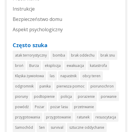
Instrukcje
Bezpieczeństwo domu
Aspekt psychologiczny
Często szuka
atak terrorystyczny
bomba
brak oddechu
brak snu
broń
Burza
eksplozja
ewakuacja
katastrofa
Klęska żywiołowa
las
napastnik
obcy teren
odgromnik
panika
pierwsza pomoc
piorunochron
pioruny
podtopienie
policja
porażenie
porwanie
powódź
Pożar
pożar lasu
przetrwanie
przygotowania
przygotowanie
ratunek
resuscytacja
Samochód
Sen
survival
sztuczne oddychanie