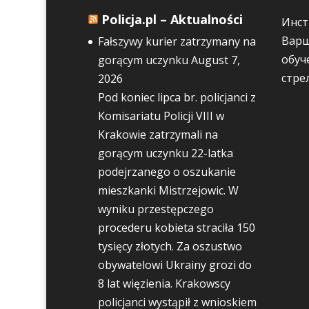
Policja.pl – Aktualności
Инст
Варш
Fałszywy kurier zatrzymany na
обуч
gorącym uczynku
August 7,
стре
2026
Pod koniec lipca br. policjanci z
Komisariatu Policji VIII w
Krakowie zatrzymali na
gorącym uczynku 22-latka
podejrzanego o oszukanie
mieszkanki Mistrzejowic. W
wyniku przestępczego
procederu kobieta straciła 150
tysięcy złotych. Za oszustwo
obywatelowi Ukrainy grozi do
8 lat więzienia. Krakowscy
policjanci wystąpił z wnioskiem