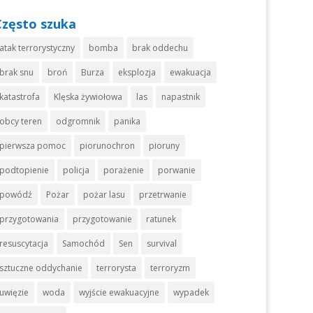
Często szuka
atak terrorystyczny
bomba
brak oddechu
brak snu
broń
Burza
eksplozja
ewakuacja
katastrofa
Klęska żywiołowa
las
napastnik
obcy teren
odgromnik
panika
pierwsza pomoc
piorunochron
pioruny
podtopienie
policja
porażenie
porwanie
powódź
Pożar
pożar lasu
przetrwanie
przygotowania
przygotowanie
ratunek
resuscytacja
Samochód
Sen
survival
sztuczne oddychanie
terrorysta
terroryzm
uwięzie
woda
wyjście ewakuacyjne
wypadek