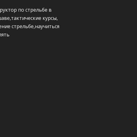
руктор по стрельбе в
аве,тактические курсы,
ение стрельбе,научиться
лять