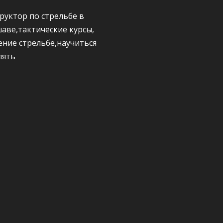
руктор по стрельбе в
аве,тактические курсы,
ение стрельбе,научиться
лять