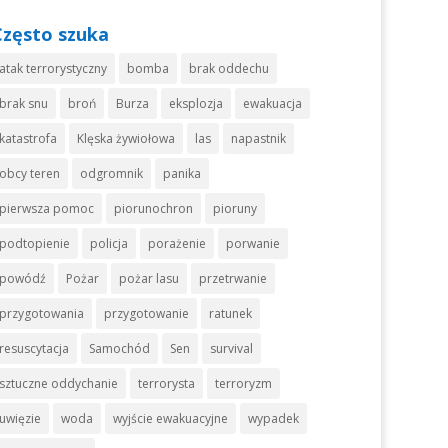
Często szuka
atak terrorystyczny
bomba
brak oddechu
brak snu
broń
Burza
eksplozja
ewakuacja
katastrofa
Klęska żywiołowa
las
napastnik
obcy teren
odgromnik
panika
pierwsza pomoc
piorunochron
pioruny
podtopienie
policja
porażenie
porwanie
powódź
Pożar
pożar lasu
przetrwanie
przygotowania
przygotowanie
ratunek
resuscytacja
Samochód
Sen
survival
sztuczne oddychanie
terrorysta
terroryzm
uwięzie
woda
wyjście ewakuacyjne
wypadek