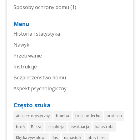
Sposoby ochrony domu
(1)
Menu
Historia i statystyka
Nawyki
Przetrwanie
Instrukcje
Bezpieczeństwo domu
Aspekt psychologiczny
Często szuka
atak terrorystyczny
bomba
brak oddechu
brak snu
broń
Burza
eksplozja
ewakuacja
katastrofa
Klęska żywiołowa
las
napastnik
obcy teren