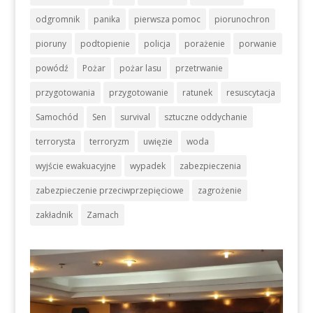
odgromnik
panika
pierwsza pomoc
piorunochron
pioruny
podtopienie
policja
porażenie
porwanie
powódź
Pożar
pożar lasu
przetrwanie
przygotowania
przygotowanie
ratunek
resuscytacja
Samochód
Sen
survival
sztuczne oddychanie
terrorysta
terroryzm
uwięzie
woda
wyjście ewakuacyjne
wypadek
zabezpieczenia
zabezpieczenie przeciwprzepięciowe
zagrożenie
zakładnik
Zamach