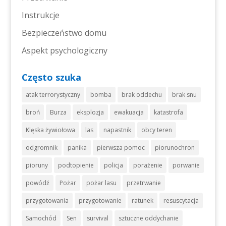
Instrukcje
Bezpieczeństwo domu
Aspekt psychologiczny
Często szuka
atak terrorystyczny
bomba
brak oddechu
brak snu
broń
Burza
eksplozja
ewakuacja
katastrofa
Klęska żywiołowa
las
napastnik
obcy teren
odgromnik
panika
pierwsza pomoc
piorunochron
pioruny
podtopienie
policja
porażenie
porwanie
powódź
Pożar
pożar lasu
przetrwanie
przygotowania
przygotowanie
ratunek
resuscytacja
Samochód
Sen
survival
sztuczne oddychanie