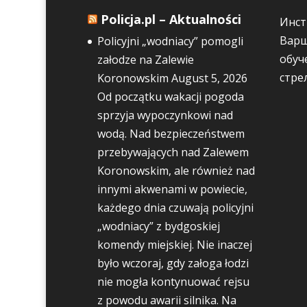
Policja.pl – Aktualności
Инст
Варш
Policyjni „wodniacy” pomogli
обуч
załodze na Zalewie
стре
Koronowskim
August 5, 2026
Od początku wakacji pogoda
sprzyja wypoczynkowi nad
wodą. Nad bezpieczeństwem
przebywających nad Zalewem
Koronowskim, ale również nad
innymi akwenami w powiecie,
każdego dnia czuwają policyjni
„wodniacy” z bydgoskiej
komendy miejskiej. Nie inaczej
było wczoraj, gdy załoga łodzi
nie mogła kontynuować rejsu
z powodu awarii silnika. Na