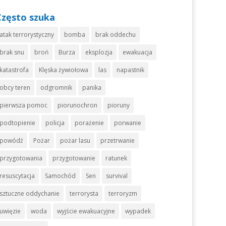
Często szuka
atak terrorystyczny
bomba
brak oddechu
brak snu
broń
Burza
eksplozja
ewakuacja
katastrofa
Klęska żywiołowa
las
napastnik
obcy teren
odgromnik
panika
pierwsza pomoc
piorunochron
pioruny
podtopienie
policja
porażenie
porwanie
powódź
Pożar
pożar lasu
przetrwanie
przygotowania
przygotowanie
ratunek
resuscytacja
Samochód
Sen
survival
sztuczne oddychanie
terrorysta
terroryzm
uwięzie
woda
wyjście ewakuacyjne
wypadek