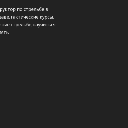
руктор по стрельбе в
аве,тактические курсы,
ение стрельбе,научиться
лять