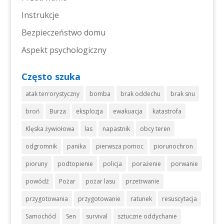
Instrukcje
Bezpieczeństwo domu
Aspekt psychologiczny
Często szuka
atak terrorystyczny
bomba
brak oddechu
brak snu
broń
Burza
eksplozja
ewakuacja
katastrofa
Klęska żywiołowa
las
napastnik
obcy teren
odgromnik
panika
pierwsza pomoc
piorunochron
pioruny
podtopienie
policja
porażenie
porwanie
powódź
Pożar
pożar lasu
przetrwanie
przygotowania
przygotowanie
ratunek
resuscytacja
Samochód
Sen
survival
sztuczne oddychanie