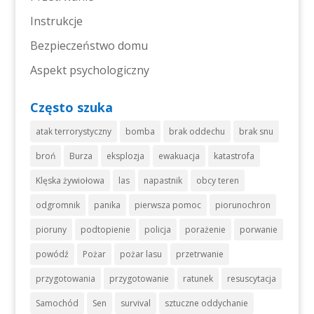
Instrukcje
Bezpieczeństwo domu
Aspekt psychologiczny
Często szuka
atak terrorystyczny
bomba
brak oddechu
brak snu
broń
Burza
eksplozja
ewakuacja
katastrofa
Klęska żywiołowa
las
napastnik
obcy teren
odgromnik
panika
pierwsza pomoc
piorunochron
pioruny
podtopienie
policja
porażenie
porwanie
powódź
Pożar
pożar lasu
przetrwanie
przygotowania
przygotowanie
ratunek
resuscytacja
Samochód
Sen
survival
sztuczne oddychanie