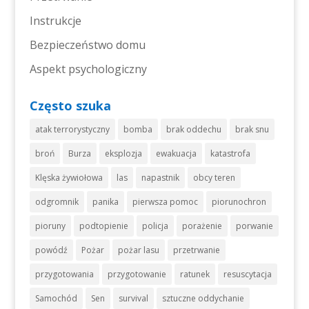
Instrukcje
Bezpieczeństwo domu
Aspekt psychologiczny
Często szuka
atak terrorystyczny
bomba
brak oddechu
brak snu
broń
Burza
eksplozja
ewakuacja
katastrofa
Klęska żywiołowa
las
napastnik
obcy teren
odgromnik
panika
pierwsza pomoc
piorunochron
pioruny
podtopienie
policja
porażenie
porwanie
powódź
Pożar
pożar lasu
przetrwanie
przygotowania
przygotowanie
ratunek
resuscytacja
Samochód
Sen
survival
sztuczne oddychanie