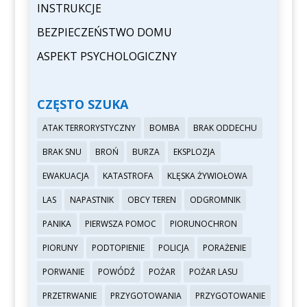
INSTRUKCJE
BEZPIECZEŃSTWO DOMU
ASPEKT PSYCHOLOGICZNY
CZĘSTO SZUKA
ATAK TERRORYSTYCZNY
BOMBA
BRAK ODDECHU
BRAK SNU
BROŃ
BURZA
EKSPLOZJA
EWAKUACJA
KATASTROFA
KLĘSKA ŻYWIOŁOWA
LAS
NAPASTNIK
OBCY TEREN
ODGROMNIK
PANIKA
PIERWSZA POMOC
PIORUNOCHRON
PIORUNY
PODTOPIENIE
POLICJA
PORAŻENIE
PORWANIE
POWÓDŹ
POŻAR
POŻAR LASU
PRZETRWANIE
PRZYGOTOWANIA
PRZYGOTOWANIE