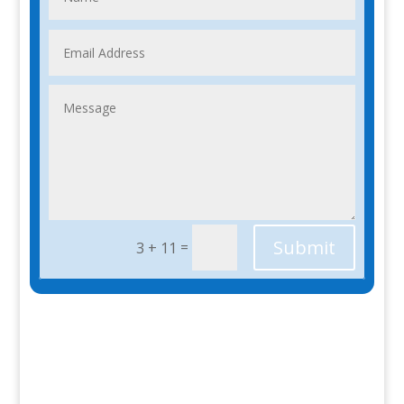
Submit
=
3 + 11