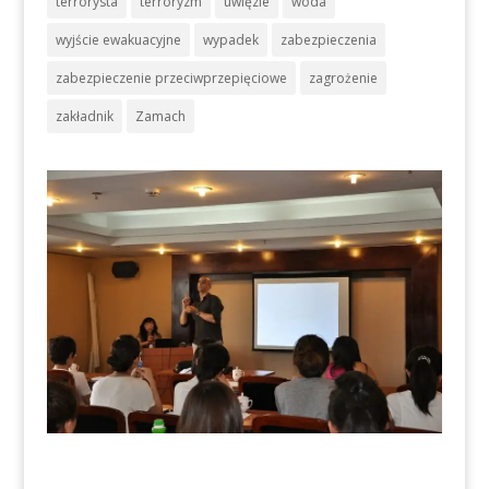
terrorysta
terroryzm
uwięzie
woda
wyjście ewakuacyjne
wypadek
zabezpieczenia
zabezpieczenie przeciwprzepięciowe
zagrożenie
zakładnik
Zamach