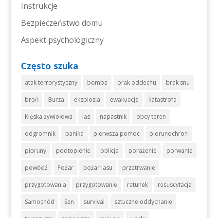
Instrukcje
Bezpieczeństwo domu
Aspekt psychologiczny
Często szuka
atak terrorystyczny
bomba
brak oddechu
brak snu
broń
Burza
eksplozja
ewakuacja
katastrofa
Klęska żywiołowa
las
napastnik
obcy teren
odgromnik
panika
pierwsza pomoc
piorunochron
pioruny
podtopienie
policja
porażenie
porwanie
powódź
Pożar
pożar lasu
przetrwanie
przygotowania
przygotowanie
ratunek
resuscytacja
Samochód
Sen
survival
sztuczne oddychanie