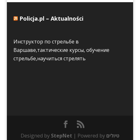
Policja.pl – Aktualności
Инструктор по стрельбе в
Варшаве,тактические курсы, обучение
стрельбе,научиться стрелять
Designed by
StepNet
| Powered by
טיולים