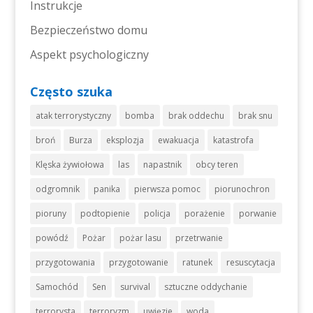
Instrukcje
Bezpieczeństwo domu
Aspekt psychologiczny
Często szuka
atak terrorystyczny
bomba
brak oddechu
brak snu
broń
Burza
eksplozja
ewakuacja
katastrofa
Klęska żywiołowa
las
napastnik
obcy teren
odgromnik
panika
pierwsza pomoc
piorunochron
pioruny
podtopienie
policja
porażenie
porwanie
powódź
Pożar
pożar lasu
przetrwanie
przygotowania
przygotowanie
ratunek
resuscytacja
Samochód
Sen
survival
sztuczne oddychanie
terrorysta
terroryzm
uwięzie
woda