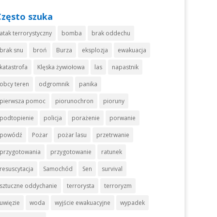
Często szuka
atak terrorystyczny
bomba
brak oddechu
brak snu
broń
Burza
eksplozja
ewakuacja
katastrofa
Klęska żywiołowa
las
napastnik
obcy teren
odgromnik
panika
pierwsza pomoc
piorunochron
pioruny
podtopienie
policja
porażenie
porwanie
powódź
Pożar
pożar lasu
przetrwanie
przygotowania
przygotowanie
ratunek
resuscytacja
Samochód
Sen
survival
sztuczne oddychanie
terrorysta
terroryzm
uwięzie
woda
wyjście ewakuacyjne
wypadek