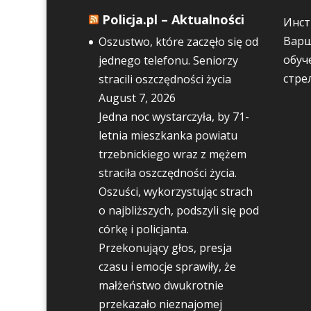
Policja.pl – Aktualności
Инст
Варш
Oszustwo, które zaczęło się od
обуч
jednego telefonu. Seniorzy
стре
stracili oszczędności życia
August 7, 2026
Jedna noc wystarczyła, by 71-
letnia mieszkanka powiatu
trzebnickiego wraz z mężem
straciła oszczędności życia.
Oszuści, wykorzystując strach
o najbliższych, podszyli się pod
córkę i policjanta.
Przekonujący głos, presja
czasu i emocje sprawiły, że
małżeństwo dwukrotnie
przekazało nieznajomej