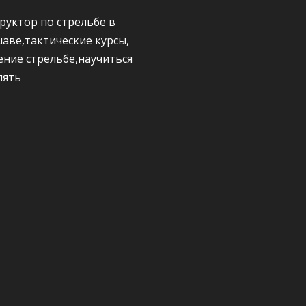
руктор по стрельбе в
аве,тактические курсы,
ение стрельбе,научиться
лять