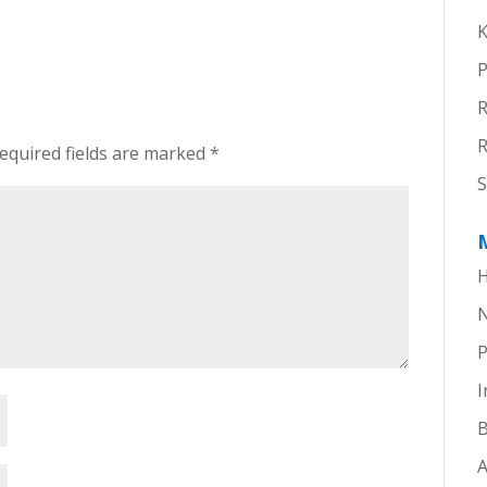
K
P
R
equired fields are marked
*
S
H
P
I
B
A