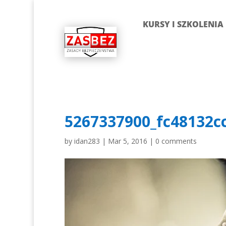
KURSY I SZKOLENIA
5267337900_fc48132c
by
idan283
|
Mar 5, 2016
|
0 comments