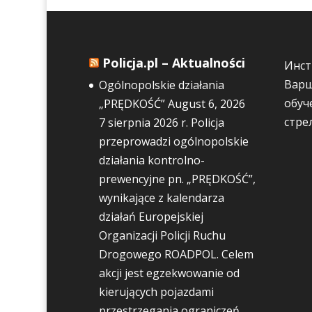
Policja.pl – Aktualności
Инст
Варш
Ogólnopolskie działania
обуч
„PRĘDKOŚĆ”
August 6, 2026
стре
7 sierpnia 2026 r. Policja
przeprowadzi ogólnopolskie
działania kontrolno-
prewencyjne pn. „PRĘDKOŚĆ”,
wynikające z kalendarza
działań Europejskiej
Organizacji Policji Ruchu
Drogowego ROADPOL. Celem
akcji jest egzekwowanie od
kierujących pojazdami
przestrzegania ograniczeń