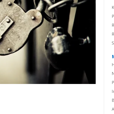
K
P
R
S
H
P
I
B
A