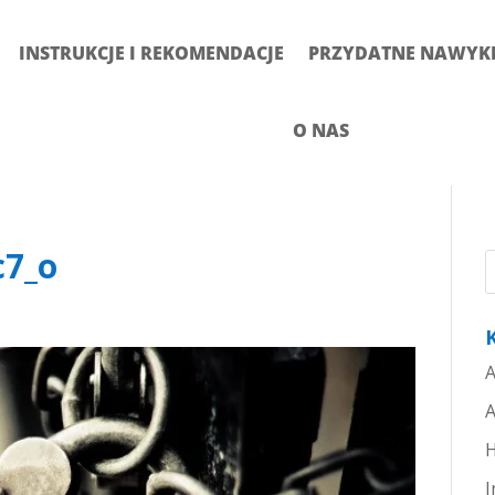
INSTRUKCJE I REKOMENDACJE
PRZYDATNE NAWYKI 
O NAS
c7_o
A
A
H
I