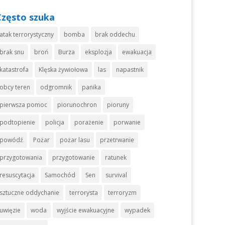
Często szuka
atak terrorystyczny
bomba
brak oddechu
brak snu
broń
Burza
eksplozja
ewakuacja
katastrofa
Klęska żywiołowa
las
napastnik
obcy teren
odgromnik
panika
pierwsza pomoc
piorunochron
pioruny
podtopienie
policja
porażenie
porwanie
powódź
Pożar
pożar lasu
przetrwanie
przygotowania
przygotowanie
ratunek
resuscytacja
Samochód
Sen
survival
sztuczne oddychanie
terrorysta
terroryzm
uwięzie
woda
wyjście ewakuacyjne
wypadek