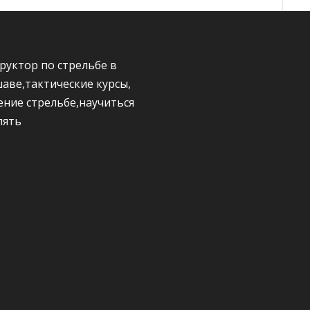
руктор по стрельбе в
аве,тактические курсы,
ение стрельбе,научиться
лять