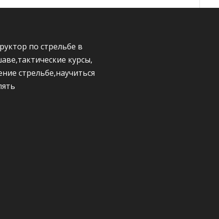
руктор по стрельбе в
аве,тактические курсы,
ение стрельбе,научиться
лять