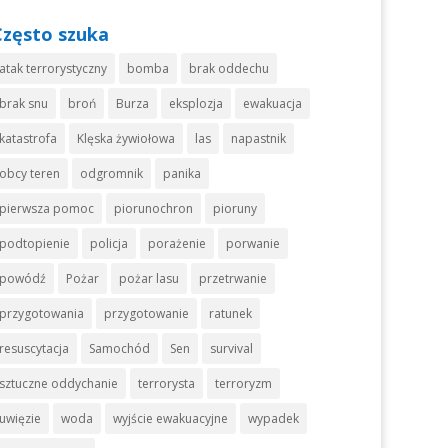
Często szuka
atak terrorystyczny
bomba
brak oddechu
brak snu
broń
Burza
eksplozja
ewakuacja
katastrofa
Klęska żywiołowa
las
napastnik
obcy teren
odgromnik
panika
pierwsza pomoc
piorunochron
pioruny
podtopienie
policja
porażenie
porwanie
powódź
Pożar
pożar lasu
przetrwanie
przygotowania
przygotowanie
ratunek
resuscytacja
Samochód
Sen
survival
sztuczne oddychanie
terrorysta
terroryzm
uwięzie
woda
wyjście ewakuacyjne
wypadek