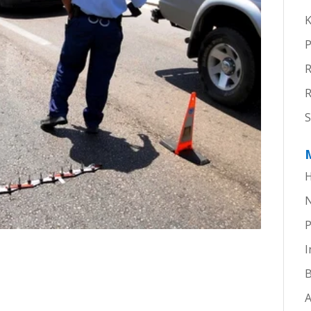
K
P
R
S
H
P
I
B
A