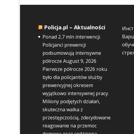
Policja.pl – Aktualności
Инст
Варш
Ponad 2,7 mln interwencji.
обуч
Policjanci prewencji
стре
podsumowują intensywne
półrocze
August 9, 2026
Pierwsze półrocze 2026 roku
było dla policjantów służby
prewencyjnej okresem
wyjątkowo intensywnej pracy.
Miliony podjętych działań,
skuteczna walka z
przestępczością, zdecydowane
reagowanie na przemoc
domową oraz codzienna